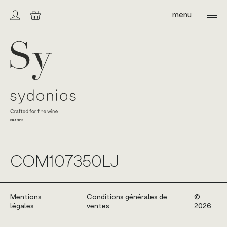
Skip
to
menu
Compte/connexion
Panier
content
Sydonios
COM107350LJ
Mentions
Conditions générales de
©️
légales
ventes
2026