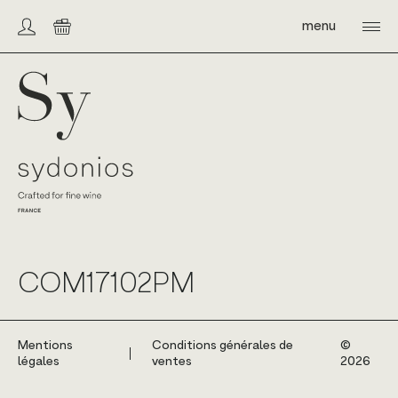
Skip
to
menu
Compte/connexion
Panier
content
Sydonios
COM17102PM
Mentions
Conditions générales de
©️
légales
ventes
2026