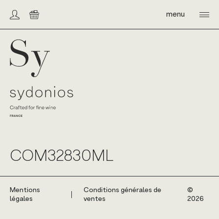
Skip
to
menu
Compte/connexion
Panier
content
Sydonios
COM32830ML
Mentions
Conditions générales de
©️
légales
ventes
2026