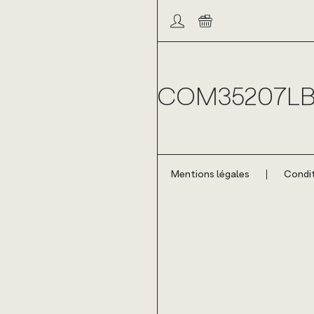
Compte/connexion
Panier
COM35207L
Mentions légales
Condit