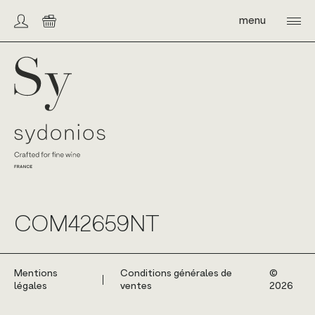
Skip
to
menu
Compte/connexion
Panier
content
Sydonios
COM42659NT
Mentions
Conditions générales de
©️
légales
ventes
2026