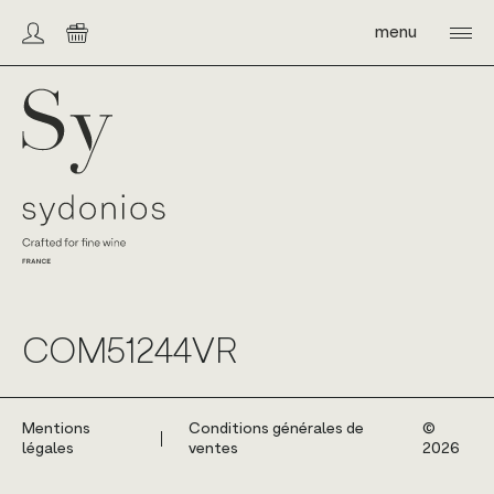
Skip
to
menu
Compte/connexion
Panier
content
Sydonios
COM51244VR
Mentions
Conditions générales de
©️
légales
ventes
2026