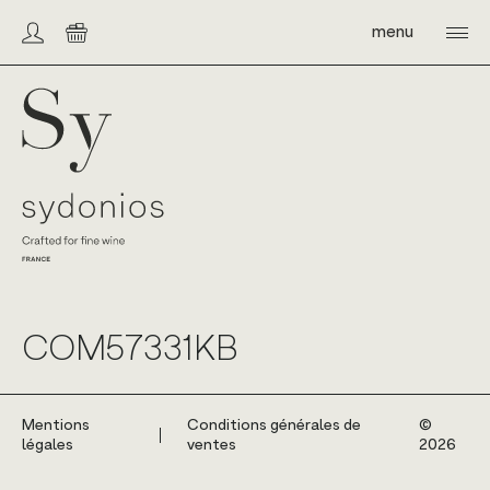
Skip
to
menu
Compte/connexion
Panier
content
Sydonios
COM57331KB
Mentions
Conditions générales de
©️
légales
ventes
2026