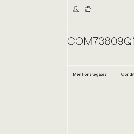
Compte/connexion
Panier
COM73809
Mentions légales
Condit