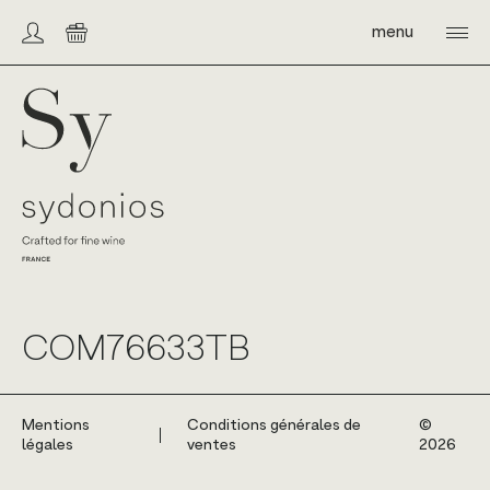
Skip
to
menu
Compte/connexion
Panier
content
Sydonios
COM76633TB
Mentions
Conditions générales de
©️
légales
ventes
2026