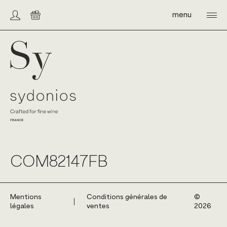
Skip
to
menu
Compte/connexion
Panier
content
Sydonios
COM82147FB
Mentions
Conditions générales de
©️
légales
ventes
2026