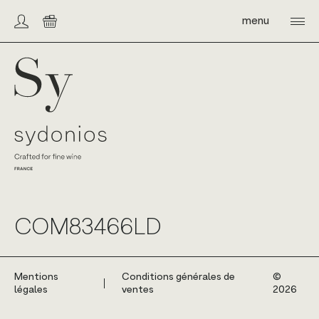
Skip
to
menu
Compte/connexion
Panier
content
Sydonios
COM83466LD
Mentions
Conditions générales de
©️
légales
ventes
2026