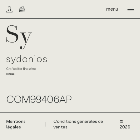
Skip
to
menu
Compte/connexion
Panier
content
Sydonios
COM99406AP
Mentions
Conditions générales de
©️
légales
ventes
2026