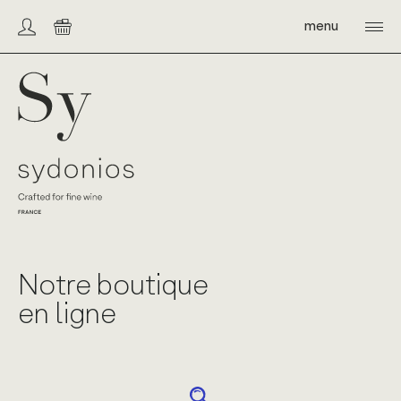
Skip
to
menu
Compte/connexion
Panier
content
Sydonios
Notre boutique
en ligne