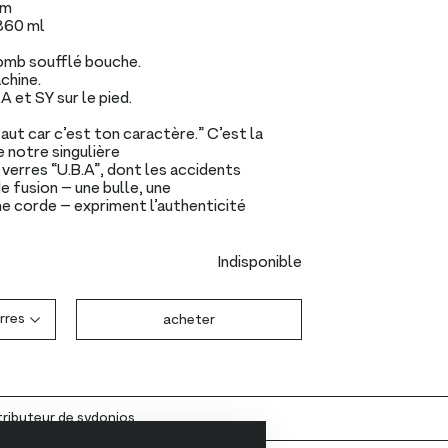
mm
860 ml
omb soufflé bouche.
chine.
A et SY sur le pied.
aut car c’est ton caractère.” C’est la
e notre singulière
 verres “U.B.A”, dont les accidents
e fusion – une bulle, une
ne corde – expriment l’authenticité
Indisponible
acheter
tributeur
de sydonios