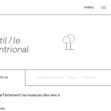
menu
il / le
ntrional
60 ml
Le Septentrional - Taille L — 1000 ml
arfaitement les nuances des vins à
.
 mm