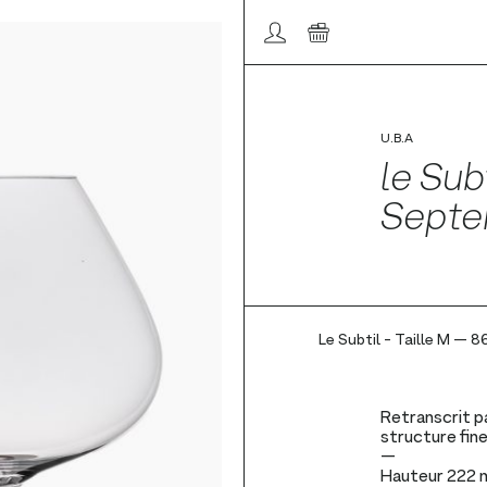
Compte/connexion
Panier
U.B.A
le Subt
Septe
Le Subtil - Taille M — 8
Retranscrit p
structure fine
Hauteur
222