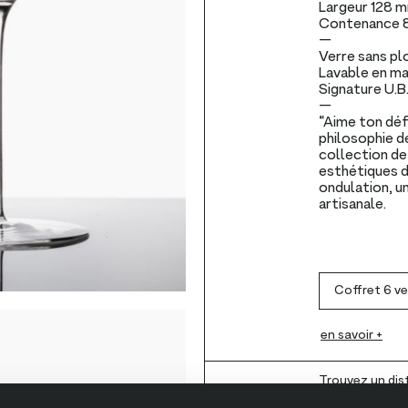
Largeur
128 
Contenance
Verre sans pl
Lavable en ma
Signature U.B.
“Aime ton déf
philosophie d
collection de
esthétiques d
ondulation, u
artisanale.
en savoir +
Trouvez un dis